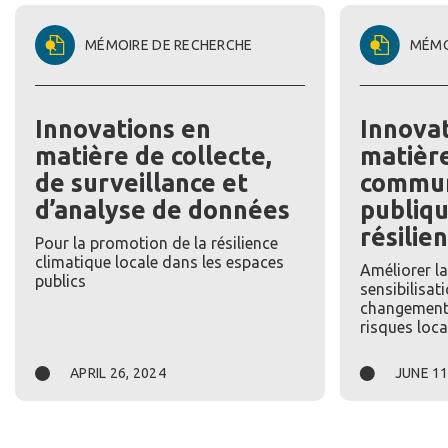
MÉMOIRE DE RECHERCHE
MÉMO
Innovations en
Innovat
matière de collecte,
matièr
de surveillance et
commun
d’analyse de données
publiqu
résilie
Pour la promotion de la résilience
climatique locale dans les espaces
Améliorer la
publics
sensibilisat
changement 
risques loca
APRIL 26, 2024
JUNE 11