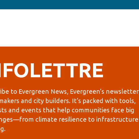
NFOLETTRE
ibe to Evergreen News, Evergreen’s newsletter
makers and city builders. It’s packed with tools,
ts and events that help communities face big
nges—from climate resilience to infrastructure
g.