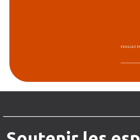
VEUILLEZ E
Soutenir
les
esp