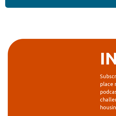
I
Subscr
place 
podcas
challe
housin