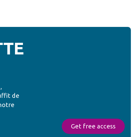
TTE
,
ffit de
notre
Get free access