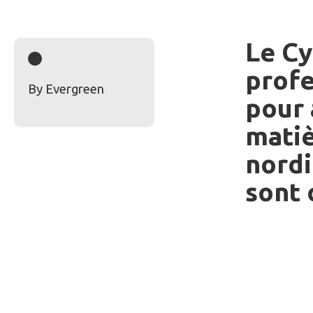
Le Cy
profe
By Evergreen
pour 
matiè
nordi
sont 