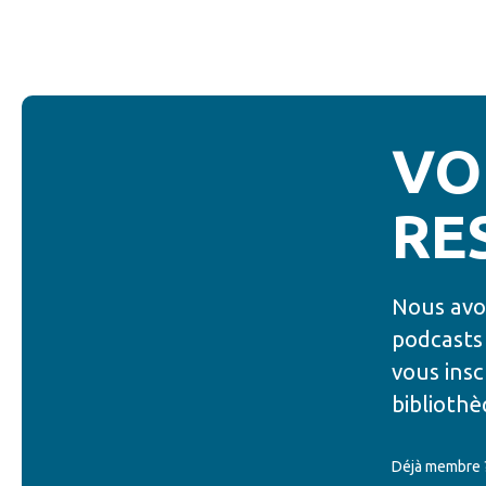
VO
RE
Nous avon
podcasts 
vous ins
biblioth
Déjà membre 